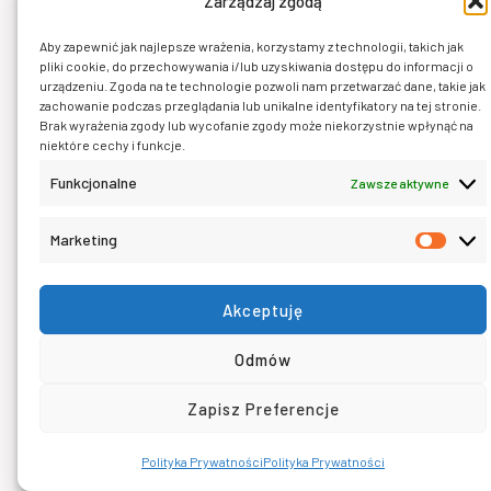
Zarządzaj zgodą
demencję i Alzheimera nawet o 30–35%.
Ruch zwiększa przepływ krwi przez mózg i
Aby zapewnić jak najlepsze wrażenia, korzystamy z technologii, takich jak
pliki cookie, do przechowywania i/lub uzyskiwania dostępu do informacji o
stymuluje neurogenezę. U aktywnych osób
urządzeniu. Zgoda na te technologie pozwoli nam przetwarzać dane, takie jak
zachowanie podczas przeglądania lub unikalne identyfikatory na tej stronie.
hipokamp – centrum pamięci – jest większy.
Brak wyrażenia zgody lub wycofanie zgody może niekorzystnie wpłynąć na
niektóre cechy i funkcje.
🩸
Chroni przed sarkopenią – czyli utratą
Funkcjonalne
Zawsze aktywne
masy mięśniowej związaną z wiekiem.
To
nie tylko estetyka – ale też siła, równowaga,
Marketing
Mark
bezpieczeństwo i niezależność.
Akceptuję
❤️
Trening Milon obniża ciśnienie, reguluje
Odmów
cholesterol, zmniejsza stany zapalne.
To
znaczy: mniej zawałów, udarów i życia w
Zapisz Preferencje
lęku o zdrowie.
Polityka Prywatności
Polityka Prywatności