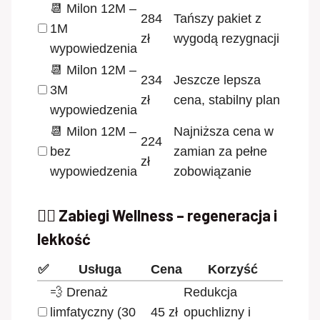
📆 Milon 12M –
284
Tańszy pakiet z
1M
zł
wygodą rezygnacji
wypowiedzenia
📆 Milon 12M –
234
Jeszcze lepsza
3M
zł
cena, stabilny plan
wypowiedzenia
📆 Milon 12M –
Najniższa cena w
224
bez
zamian za pełne
zł
wypowiedzenia
zobowiązanie
🧘‍♀️ Zabiegi Wellness – regeneracja i
lekkość
✅
Usługa
Cena
Korzyść
💨 Drenaż
Redukcja
limfatyczny (30
45 zł
opuchlizny i