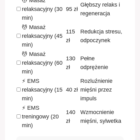
💆 Masaż
Głębszy relaks i
relaksacyjny (30
95 zł
regeneracja
min)
💆 Masaż
115
Redukcja stresu,
relaksacyjny (45
zł
odpoczynek
min)
💆 Masaż
130
Pełne
relaksacyjny (60
zł
odprężenie
min)
⚡ EMS
Rozluźnienie
relaksacyjny (15
40 zł
mięśni przez
min)
impuls
⚡ EMS
140
Wzmocnienie
treningowy (20
zł
mięśni, sylwetka
min)