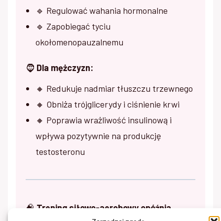
🔹 Regulować wahania hormonalne
🔹 Zapobiegać tyciu
okołomenopauzalnemu
🧔
Dla mężczyzn:
🔸 Redukuje nadmiar tłuszczu trzewnego
🔸 Obniża trójglicerydy i ciśnienie krwi
🔸 Poprawia wrażliwość insulinową i
wpływa pozytywnie na produkcję
testosteronu
🧠
Trening siłowo-aerobowy opóźnia