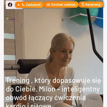
Przejdź
✉️ Zostaw namiar
🗓️ Rezerwuj
📞 Zadzwoń
do
treści
Trening , który dopasowuje się
do Ciebie. Milon – inteligentny
obwód łączący ćwiczenia
kardio i siłowe.