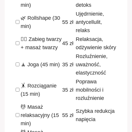
min)
detoks
Ujędrnienie,
🌿 Rollshape (30
55 zł
antycellulit,
min)
relaks
💆‍♀️ Zabieg twarzy
Relaksacja,
45 zł
+ masaż twarzy
odżywienie skóry
Rozluźnienie,
🧘 Joga (45 min)
35 zł
uważność,
elastyczność
Poprawa
🤸 Rozciąganie
35 zł
mobilności i
(15 min)
rozluźnienie
💆 Masaż
Szybka redukcja
relaksacyjny (15
55 zł
napięcia
min)