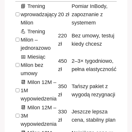
📘 Trening
Pomiar InBody,
wprowadzający
20 zł
zapoznanie z
Milon
systemem
💪 Trening
220
Bez umowy, testuj
Milon –
zł
kiedy chcesz
jednorazowo
📅 Miesiąc
450
2–3× tygodniowo,
Milon bez
zł
pełna elastyczność
umowy
📆 Milon 12M –
350
Tańszy pakiet z
1M
zł
wygodą rezygnacji
wypowiedzenia
📆 Milon 12M –
330
Jeszcze lepsza
3M
zł
cena, stabilny plan
wypowiedzenia