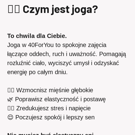
🧘‍♀️ Czym jest joga?
To chwila dla Ciebie.
Joga w 40ForYou to spokojne zajęcia
łączące oddech, ruch i uważność. Pomagają
rozluźnić ciało, wyciszyć umysł i odzyskać
energię po całym dniu.
🧘‍♀️ Wzmocnisz mięśnie głębokie
🌿 Poprawisz elastyczność i postawę
💆‍♂️ Zredukujesz stres i napięcie
😌 Poczujesz spokój i lepszy sen