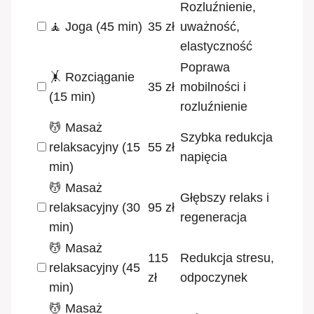
Rozluźnienie,
🧘 Joga (45 min)
35 zł
uważność,
elastyczność
Poprawa
🤸 Rozciąganie
35 zł
mobilności i
(15 min)
rozluźnienie
💆 Masaż
Szybka redukcja
relaksacyjny (15
55 zł
napięcia
min)
💆 Masaż
Głębszy relaks i
relaksacyjny (30
95 zł
regeneracja
min)
💆 Masaż
115
Redukcja stresu,
relaksacyjny (45
zł
odpoczynek
min)
💆 Masaż