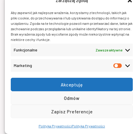
Zarządzaj zgodą
wysłana na Twój e-mail.
My też ją otrzymamy – oddzwonimy lub
Aby zapewnić jak najlepsze wrażenia, korzystamy z technologii, takich jak
napiszemy, by dobrać najlepszy plan i
pliki cookie, do przechowywania i/lub uzyskiwania dostępu do informacji o
urządzeniu. Zgoda na te technologie pozwoli nam przetwarzać dane, takie jak
odpowiedzieć na Twoje pytania.
zachowanie podczas przeglądania lub unikalne identyfikatory na tej stronie.
Brak wyrażenia zgody lub wycofanie zgody może niekorzystnie wpłynąć na
niektóre cechy i funkcje.
🧑 Imię i nazwisko:
Funkcjonalne
Zawsze aktywne
Marketing
Mark
📧 E-mail (wymagany):
Akceptuję
Odmów
📱 Telefon (opcjonalnie):
Zapisz Preferencje
Polityka Prywatności
Polityka Prywatności