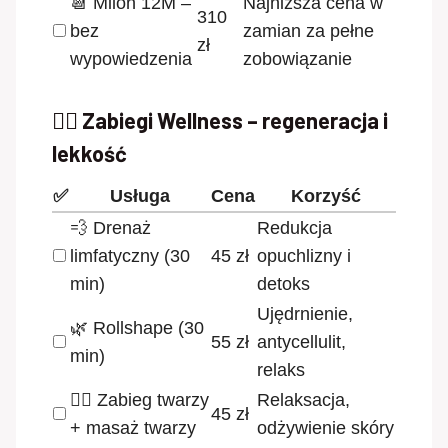
📆 Milon 12M –
Najniższa cena w
310
bez
zamian za pełne
zł
wypowiedzenia
zobowiązanie
🧘‍♀️ Zabiegi Wellness – regeneracja i
lekkość
✅
Usługa
Cena
Korzyść
💨 Drenaż
Redukcja
limfatyczny (30
45 zł
opuchlizny i
min)
detoks
Ujędrnienie,
🌿 Rollshape (30
55 zł
antycellulit,
min)
relaks
💆‍♀️ Zabieg twarzy
Relaksacja,
45 zł
+ masaż twarzy
odżywienie skóry