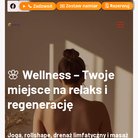
Przejdź
✉️ Zostaw namiar
🗓️ Rezerwuj
📞 Zadzwoń
do
treści
🌸
Wellness – Twoje
miejsce na relaks i
regenerację
Joga, rollshape, drenaż limfatyczny i masaż