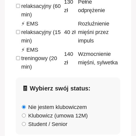
130
Pełne
relaksacyjny (60
zł
odprężenie
min)
⚡ EMS
Rozluźnienie
relaksacyjny (15
40 zł
mięśni przez
min)
impuls
⚡ EMS
140
Wzmocnienie
treningowy (20
zł
mięśni, sylwetka
min)
🧾 Wybierz swój status:
Nie jestem klubowiczem
Klubowicz (umowa 12M)
Student / Senior