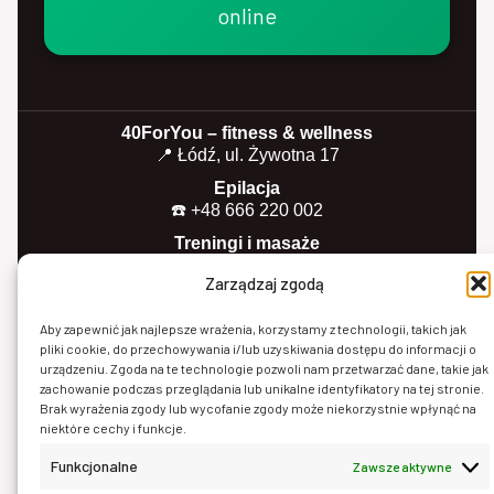
online
40ForYou – fitness & wellness
📍 Łódź, ul. Żywotna 17
Epilacja
☎️ +48 666 220 002
Treningi i masaże
☎️ +48 797 029 373
Zarządzaj zgodą
📧 kontakt@40foryou.pl
Godziny otwarcia:
Aby zapewnić jak najlepsze wrażenia, korzystamy z technologii, takich jak
pliki cookie, do przechowywania i/lub uzyskiwania dostępu do informacji o
Pn–Pt: 8:00–21:00
urządzeniu. Zgoda na te technologie pozwoli nam przetwarzać dane, takie jak
zachowanie podczas przeglądania lub unikalne identyfikatory na tej stronie.
Sb: zamknięte
Brak wyrażenia zgody lub wycofanie zgody może niekorzystnie wpłynąć na
niektóre cechy i funkcje.
Nd: zamknięte
Funkcjonalne
Zawsze aktywne
Na stronie wykorzystano materiały wizualne