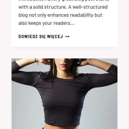
with a solid structure. A well-structured
blog not only enhances readability but
also keeps your readers…
CRAFTING
DOWIEDZ SIĘ WIĘCEJ
THE
PERFECT
BLOG
STRUCTURE:
A
GUIDE
FOR
EFFECTIVE
BLOGGING