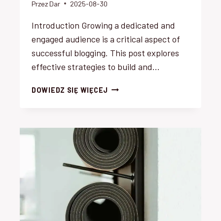
Przez
Dar
2025-08-30
Introduction Growing a dedicated and
engaged audience is a critical aspect of
successful blogging. This post explores
effective strategies to build and…
BUILDING
DOWIEDZ SIĘ WIĘCEJ
A
LOYAL
BLOG
AUDIENCE:
STRATEGIES
FOR
ENGAGEMENT
AND
GROWTH