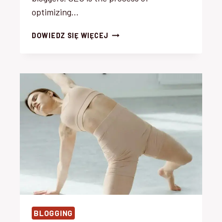
optimizing…
MAXIMIZING
DOWIEDZ SIĘ WIĘCEJ
YOUR
BLOG’S
REACH:
SEO
TIPS
FOR
BLOGGERS
BLOGGING