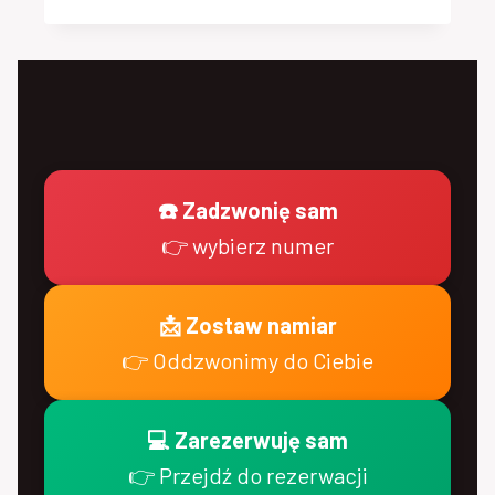
BLOG
PROMOTION:
STRATEGIES
TO
INCREASE
YOUR
REACH
☎️ Zadzwonię sam
👉 wybierz numer
📩 Zostaw namiar
👉 Oddzwonimy do Ciebie
💻 Zarezerwuję sam
👉 Przejdź do rezerwacji