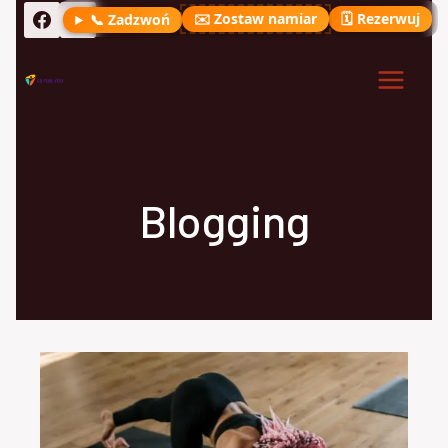
Przejdź
✉️ Zostaw namiar
🗓️ Rezerwuj
📞 Zadzwoń
do
treści
Blogging